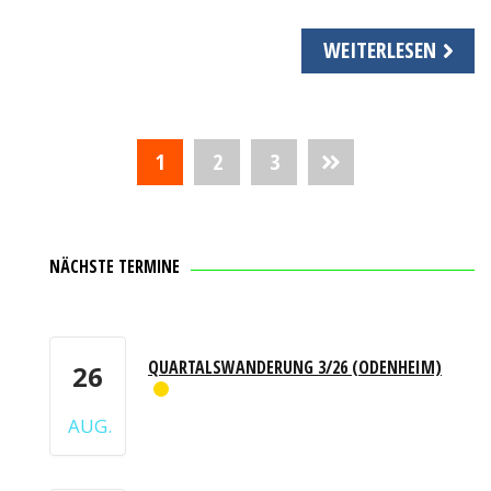
WEITERLESEN
Seitennummerierung
1
2
3
der
Beiträge
NÄCHSTE TERMINE
QUARTALSWANDERUNG 3/26 (ODENHEIM)
26
AUG.