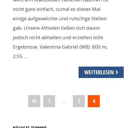
nicht ganz einfach, zumal es dieses Mal
einige aufgeweichte und rutschige Stellen
gab. Unsere Athleten ließen sich davon
jedoch nicht abhalten und erzielten tolle
Ergebnisse. Valentina Gabriel (W8): 600 m,
2:55 …
WEITERLESEN
Seitennummerierung
1
…
3
4
der
Beiträge